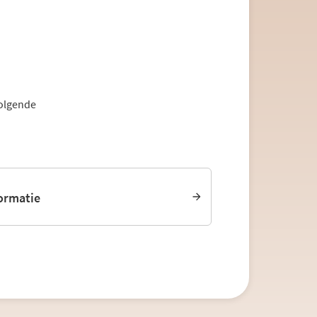
olgende
ormatie