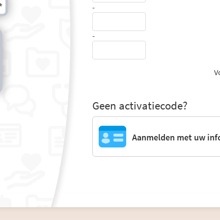
-
-
V
Geen activatiecode?
Aanmelden met uw inf