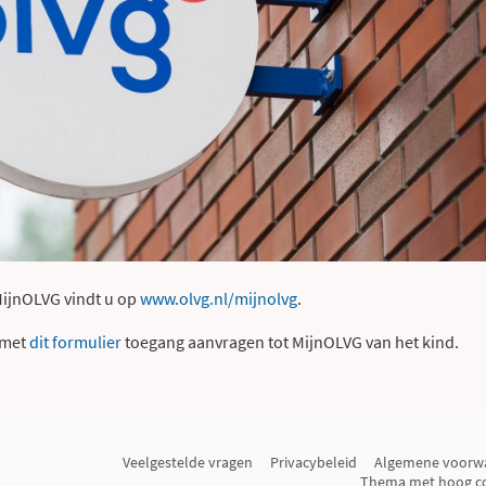
 MijnOLVG vindt u op
www.olvg.nl/mijnolvg
.
u met
dit formulier
toegang aanvragen tot MijnOLVG van het kind.
Veelgestelde vragen
Privacybeleid
Algemene voorw
Thema met hoog co